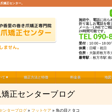
き爪矯正センター。
施術中、電話に出ら
折り返しお電話を致
メール・LINEでご
24時間可能です。
TEL 090-
受付
：10:00～18
休業
：日曜・祝日
住所
：大阪府枚方市大
最寄駅
：枚方市駅 南
いて▼
矯正方法と特徴
料金表
地図
爪矯正センターブログ
センターブログ
»
フットケア
»
魚の目とタコ