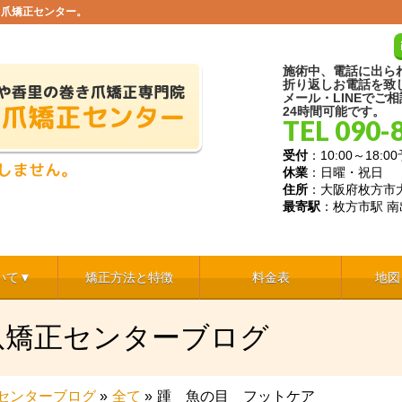
き爪矯正センター。
施術中、電話に出ら
折り返しお電話を致
メール・LINEでご
24時間可能です。
TEL 090-
受付
：10:00～18
休業
：日曜・祝日
住所
：大阪府枚方市大
最寄駅
：枚方市駅 南
いて▼
矯正方法と特徴
料金表
地図
爪矯正センターブログ
センターブログ
»
全て
»
踵 魚の目 フットケア